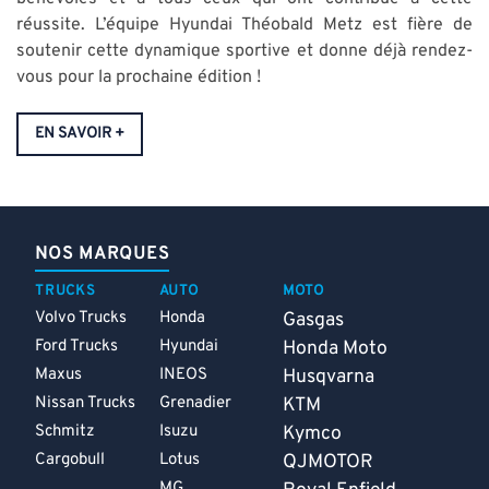
réussite. L’équipe Hyundai Théobald Metz est fière de
soutenir cette dynamique sportive et donne déjà rendez-
vous pour la prochaine édition !
EN SAVOIR +
NOS MARQUES
TRUCKS
AUTO
MOTO
Volvo Trucks
Honda
Gasgas
Ford Trucks
Hyundai
Honda Moto
Maxus
INEOS
Husqvarna
Nissan Trucks
Grenadier
KTM
Schmitz
Isuzu
Kymco
Cargobull
Lotus
QJMOTOR
MG