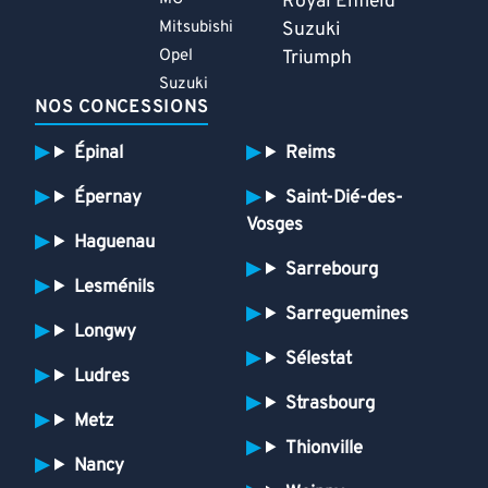
Royal Enfield
Mitsubishi
Suzuki
Opel
Triumph
Suzuki
NOS CONCESSIONS
Épinal
Reims
Épernay
Saint-Dié-des-
Vosges
Haguenau
Sarrebourg
Lesménils
Sarreguemines
Longwy
Sélestat
Ludres
Strasbourg
Metz
Thionville
Nancy